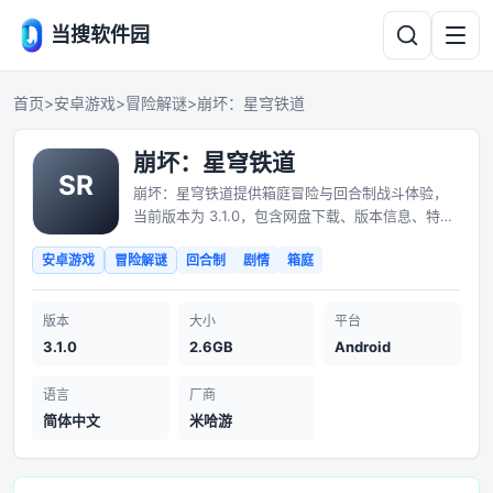
当搜软件园
首页
>
安卓游戏
>
冒险解谜
>
崩坏：星穹铁道
崩坏：星穹铁道
崩坏：星穹铁道提供箱庭冒险与回合制战斗体验，
当前版本为 3.1.0，包含网盘下载、版本信息、特色
亮点与安装说明。
安卓游戏
冒险解谜
回合制
剧情
箱庭
版本
大小
平台
3.1.0
2.6GB
Android
语言
厂商
简体中文
米哈游