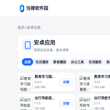
当搜软件园
首页
>
安卓应用
安卓应用
常用应用合集，版本清晰
全部
社交通信
影音播放
办公工具
生活服务
系
教育学习国际版
详情
2.6.0
3.6.1
280 MB
293 MB
出行导航极速版
详情
1.7.0
2.7.1
167 MB
180 MB