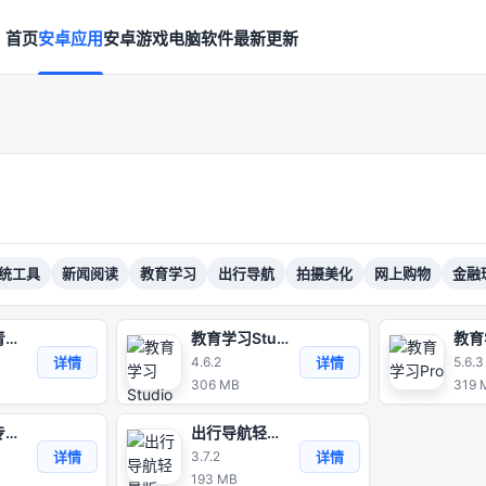
首页
安卓应用
安卓游戏
电脑软件
最新更新
统工具
新闻阅读
教育学习
出行导航
拍摄美化
网上购物
金融
教育学习青春版
教育学习Studio
教育
详情
详情
4.6.2
5.6.3
306 MB
319 
出行导航专业版
出行导航轻量版
详情
详情
3.7.2
193 MB